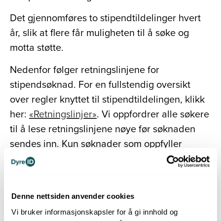
Det gjennomføres to stipendtildelinger hvert
år, slik at flere får muligheten til å søke og
motta støtte.
Nedenfor følger retningslinjene for
stipendsøknad. For en fullstendig oversikt
over regler knyttet til stipendtildelingen, klikk
her:
«Retningslinjer»
. Vi oppfordrer alle søkere
til å lese retningslinjene nøye før søknaden
sendes inn. Kun søknader som oppfyller
kravene vil bli vurdert.
Takk for at du bruker DyreIDs ID-chip når du
ID-merker. Stipendordningen finansieres av
Denne nettsiden anvender cookies
inntektene fra nettopp denne chippen, og
Vi bruker informasjonskapsler for å gi innhold og