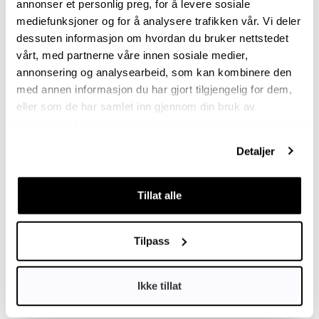
gjennom ID-merking bidrar du til
annonser et personlig preg, for å levere sosiale
mediefunksjoner og for å analysere trafikken vår. Vi deler
kompetanseheving for veterinærer,
dessuten informasjon om hvordan du bruker nettstedet
dyrepleiere og klinikkassistenter i hele Norge.
vårt, med partnerne våre innen sosiale medier,
annonsering og analysearbeid, som kan kombinere den
Sammen løfter vi kunnskapen i
med annen informasjon du har gjort tilgjengelig for dem,
veterinærbransjen!
eller som de har samlet inn gjennom din bruk av
tjenestene deres.
Spørsmål kan rettes til
post@dyreid.no
.
Detaljer
Logg inn for å søke eller levere rapport.
Tillat alle
Logg inn
Tilpass
Ikke tillat