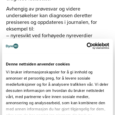
Avhengig av prøvesvar og videre
undersøkelser kan diagnosen deretter
presiseres og oppdateres i journalen, for
eksempel til:
– nyresvikt ved forhøyede nyreverdier
– diabetes mellitus ved påvist hyperglykemi
og glukosuri
– pyometra ved kliniske funn og
bildediagnostikk
Denne nettsiden anvender cookies
– hyperadrenokortisisme ved relevante
Vi bruker informasjonskapsler for å gi innhold og
hormonprøver
annonser et personlig preg, for å levere sosiale
Når en spesifikk diagnose foreligger,
mediefunksjoner og for å analysere trafikken vår. Vi deler
dessuten informasjon om hvordan du bruker nettstedet
registreres denne i journalen og erstatter eller
vårt, med partnerne våre innen sosiale medier,
kompletterer den opprinnelige
annonsering og analysearbeid, som kan kombinere den
symptomdiagnosen.
med annen informasjon du har gjort tilgjengelig for dem,