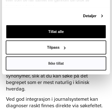
Denne strukturen gir en faglig presis
eller som de har samlet inn gjennom din bruk av
tjenestene deres.
journalføring som både dokumenterer det
kliniske forløpet og øker søkbarheten – internt
Detaljer
i klinikken, ved henvisninger, i dialog med
forsikringsselskap, samt i klinikkens statistikk
Tillat alle
og i veterinærmedisinsk forskning.
Hvordan søker jeg i Pyramidion?
Tilpass
Pyramidion er utviklet med effektive og
fleksible søkefunksjoner som gjør det enkelt å
finne riktig diagnose. Systemet inneholder
Ikke tillat
både vitenskapelige diagnoser og tilhørende
synonymer, slik at du kan søke på det
begrepet som er mest naturlig i klinisk
hverdag.
Ved god integrasjon i journalsystemet kan
diagnoser raskt finnes direkte via søkefeltet.