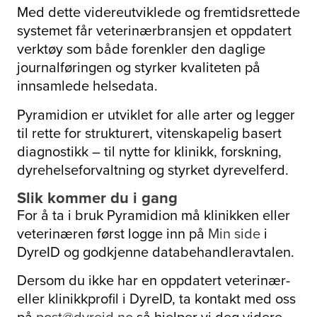
Med dette videreutviklede og fremtidsrettede
systemet får veterinærbransjen et oppdatert
verktøy som både forenkler den daglige
journalføringen og styrker kvaliteten på
innsamlede helsedata.
Pyramidion er utviklet for alle arter og legger
til rette for strukturert, vitenskapelig basert
diagnostikk – til nytte for klinikk, forskning,
dyrehelseforvaltning og styrket dyrevelferd.
Slik kommer du i gang
For å ta i bruk Pyramidion må klinikken eller
veterinæren først logge inn på
Min side
i
DyreID og godkjenne databehandleravtalen.
Dersom du ikke har en oppdatert veterinær-
eller klinikkprofil i DyreID, ta kontakt med oss
på
post@dyreid.no
så hjelper vi deg videre.