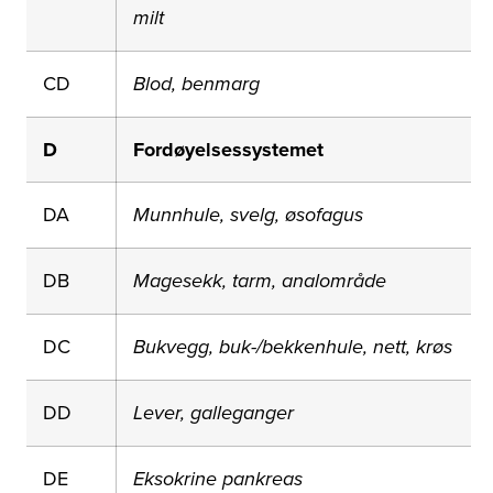
milt
CD
Blod, benmarg
D
Fordøyelsessystemet
DA
Munnhule, svelg, øsofagus
DB
Magesekk, tarm, analområde
DC
Bukvegg, buk-/bekkenhule, nett, krøs
DD
Lever, galleganger
DE
Eksokrine pankreas