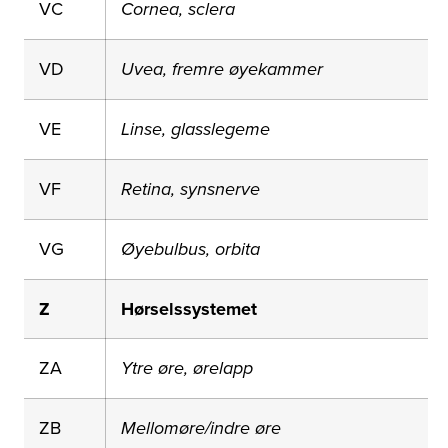
VC
Cornea, sclera
VD
Uvea, fremre øyekammer
VE
Linse, glasslegeme
VF
Retina, synsnerve
VG
Øyebulbus, orbita
Z
Hørselssystemet
ZA
Ytre øre, ørelapp
ZB
Mellomøre/indre øre