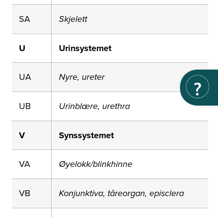
SA
Skjelett
U
Urinsystemet
UA
Nyre, ureter
UB
Urinblære, urethra
V
Synssystemet
VA
Øyelokk/blinkhinne
VB
Konjunktiva, tåreorgan, episclera