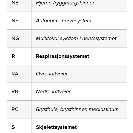
NE
Hjerne-/ryggmargshinner
NF
Autonome nervesystem
NG
Multifokal sykdom i nervesystemet
R
Respirasjonssystemet
RA
Øvre luftveier
RB
Nedre luftveier
RC
Brysthule, brysthinner, mediastinum
S
Skjelettsystemet