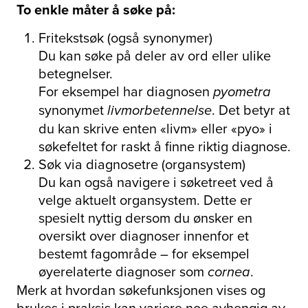
To enkle måter å søke på:
Fritekstsøk (også synonymer)
Du kan søke på deler av ord eller ulike
betegnelser.
For eksempel har diagnosen
pyometra
synonymet
. Det betyr at
livmorbetennelse
du kan skrive enten «livm» eller «pyo» i
søkefeltet for raskt å finne riktig diagnose.
Søk via diagnosetre (organsystem)
Du kan også navigere i søketreet ved å
velge aktuelt organsystem. Dette er
spesielt nyttig dersom du ønsker en
oversikt over diagnoser innenfor et
bestemt fagområde – for eksempel
øyerelaterte diagnoser som
.
cornea
Merk at hvordan søkefunksjonen vises og
brukes i praksis kan variere noe avhengig av