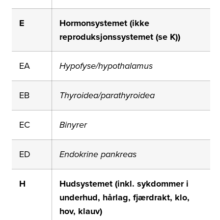
E
Hormonsystemet (ikke
reproduksjonssystemet (se K))
EA
Hypofyse/hypothalamus
EB
Thyroidea/parathyroidea
EC
Binyrer
ED
Endokrine pankreas
H
Hudsystemet (inkl. sykdommer i
underhud, hårlag, fjærdrakt, klo,
hov, klauv)