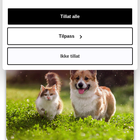
Tillat alle
Varsel ved eventuelle alvorlige
Tilpass
sykdomsutbrudd i ditt nærområde
Ikke tillat