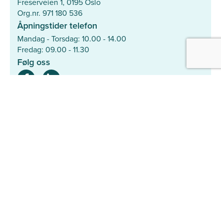
Freserveien 1, 0195 Oslo
Org.nr. 971 180 536
Åpningstider telefon
Mandag - Torsdag: 10.00 - 14.00
Fredag: 09.00 - 11.30
Følg oss
Mer
Hjelpesenter
Søk med ID-nummer
Personvernerklæring
Samarbeidspartnere
Den Norske Veterinærforening
Dyrebeskyttelsen Norge
Smådyrpraktiserende Veterinærers Forening
Norsk Kennel Klub
Med hjerte for hunder på rømmen
Agria Dyreforsikring