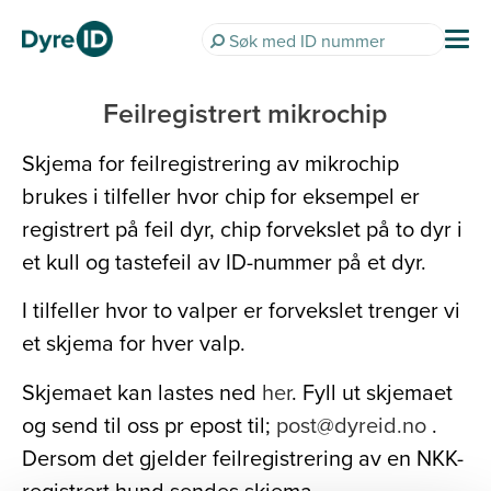
Feilregistrert mikrochip
Skjema for feilregistrering av mikrochip
brukes i tilfeller hvor chip for eksempel er
registrert på feil dyr, chip forvekslet på to dyr i
et kull og tastefeil av ID-nummer på et dyr.
I tilfeller hvor to valper er forvekslet trenger vi
et skjema for hver valp.
Skjemaet kan lastes ned
her
. Fyll ut skjemaet
og send til oss pr epost til;
post@dyreid.no
.
Dersom det gjelder feilregistrering av en NKK-
registrert hund sendes skjema