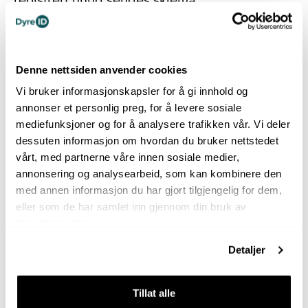
til
registrering@nkk.no
. Når dette er endret
hos NKK, så vil dette automatisk bli oppdatert
i DyreIDs register.
Denne nettsiden anvender cookies
Skjema for
Feilregistrert mikrochip
.
Vi bruker informasjonskapsler for å gi innhold og
annonser et personlig preg, for å levere sosiale
mediefunksjoner og for å analysere trafikken vår. Vi deler
dessuten informasjon om hvordan du bruker nettstedet
vårt, med partnerne våre innen sosiale medier,
annonsering og analysearbeid, som kan kombinere den
med annen informasjon du har gjort tilgjengelig for dem,
eller som de har samlet inn gjennom din bruk av
tjenestene deres.
Detaljer
Tillat alle