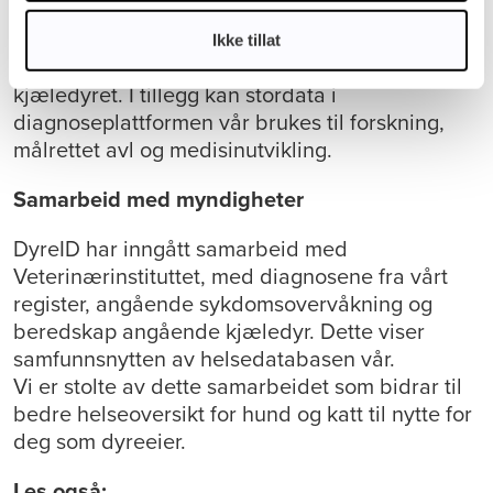
geografi, art, rase og alder. Dette bidrar til større
innsikt i dyrehelse som gjør at dyreeier og
Ikke tillat
veterinær kan ta forebyggende grep for
kjæledyret. I tillegg kan stordata i
diagnoseplattformen vår brukes til forskning,
målrettet avl og medisinutvikling.
Samarbeid med myndigheter
DyreID har inngått samarbeid med
Veterinærinstituttet, med diagnosene fra vårt
register, angående sykdomsovervåkning og
beredskap angående kjæledyr. Dette viser
samfunnsnytten av helsedatabasen vår.
Vi er stolte av dette samarbeidet som bidrar til
bedre helseoversikt for hund og katt til nytte for
deg som dyreeier.
Les også: