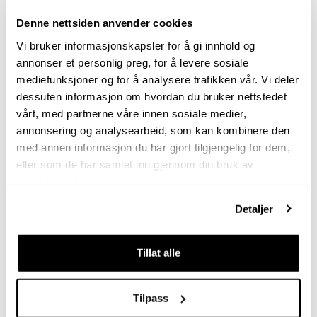
På hvilken klinikk og hvilken diagnose som ble stilt
Denne nettsiden anvender cookies
Når var siste vaksine - og hvilken var det?
Vi bruker informasjonskapsler for å gi innhold og
Når hadde den sist ørebetennelse?
annonser et personlig preg, for å levere sosiale
Hva veide dyret ditt i fjor? Legg inn vekt i vektmodulen
mediefunksjoner og for å analysere trafikken vår. Vi deler
for å følge med.
dessuten informasjon om hvordan du bruker nettstedet
vårt, med partnerne våre innen sosiale medier,
Diagnosetrender fra databasen gir innsikt
annonsering og analysearbeid, som kan kombinere den
i dyrehelsen for alle dyr i Norge
med annen informasjon du har gjort tilgjengelig for dem,
eller som de har samlet inn gjennom din bruk av
Når våkner huggormen, hva med flåtten?
tjenestene deres.
Hvilken type hund går mest til dyrlege? Er det
kennelhoste i din hjemby? Hvor stor er
Detaljer
forekomsten av diabetes hos katt? Hva er
vanlige sykdommer hunder over 7 år får?
Tillat alle
Alle disse spørsmålene kan DyreIDs
Helseregister besvare da helse- og
Tilpass
diagnosedata kan filtreres på tidsperiode,