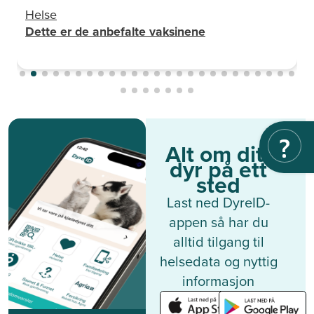
Helse
Dette er de anbefalte vaksinene
Alt om ditt
dyr på ett
sted
Last ned DyreID-
appen så har du
alltid tilgang til
helsedata og nyttig
informasjon