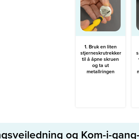
1. Bruk en liten
stjerneskrutrekker
s
til å åpne skruen
og ta ut
metallringen
ngsveiledning og Kom-i-gang-