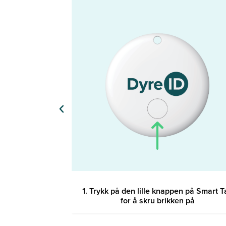
a»
1. Trykk på den lille knappen på Smart T
for å skru brikken på