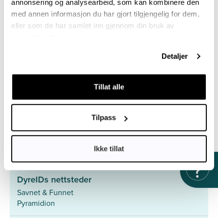
annonsering og analysearbeid, som kan kombinere den
Hjelpesenter
med annen informasjon du har gjort tilgjengelig for dem,
Søk med ID-nummer
eller som de har samlet inn gjennom din bruk av
Personvernerklæring
tjenestene deres.
Samarbeidspartnere
Detaljer
Den Norske Veterinærforening
Dyrebeskyttelsen Norge
Smådyrpraktiserende Veterinærers Forening
Tillat alle
Norsk Kennel Klub
Med hjerte for hunder på rømmen
Agria Dyreforsikring
Tilpass
Vi er medlem av Europetnet – det betyr at et kjæledyr
registrert hos DyreID også er søkbart i hele Europa.
Ikke tillat
DyreIDs nettsteder
Savnet & Funnet
Pyramidion