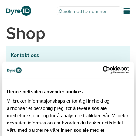
Shop
Kontakt oss
Telefon 22 99 11 30
Send melding
Freserveien 1, 0195 Oslo
Org.nr. 971 180 536
Åpningstider telefon
Denne nettsiden anvender cookies
Mandag - Torsdag: 10.00 - 14.00
Vi bruker informasjonskapsler for å gi innhold og
Fredag: 09.00 - 11.30
annonser et personlig preg, for å levere sosiale
Følg oss
mediefunksjoner og for å analysere trafikken vår. Vi deler
dessuten informasjon om hvordan du bruker nettstedet
vårt, med partnerne våre innen sosiale medier,
Mer