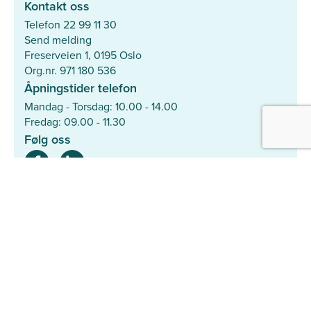
Kontakt oss
Telefon 22 99 11 30
Send melding
Freserveien 1, 0195 Oslo
Org.nr. 971 180 536
Åpningstider telefon
Mandag - Torsdag: 10.00 - 14.00
Fredag: 09.00 - 11.30
Følg oss
Mer
Hjelpesenter
Søk med ID-nummer
Personvernerklæring
Samarbeidspartnere
Den Norske Veterinærforening
Dyrebeskyttelsen Norge
Smådyrpraktiserende Veterinærers Forening