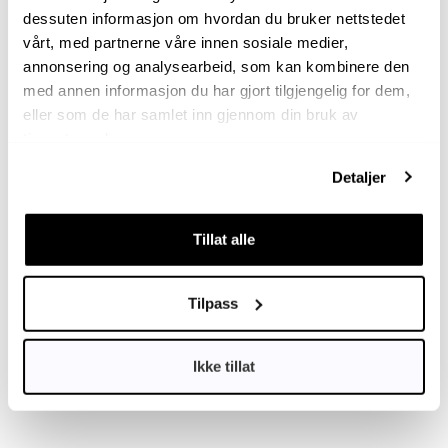
dessuten informasjon om hvordan du bruker nettstedet
vårt, med partnerne våre innen sosiale medier,
Alt om ditt dyr på ett sted
annonsering og analysearbeid, som kan kombinere den
Last ned DyreID-appen så har du
med annen informasjon du har gjort tilgjengelig for dem,
alltid tilgang til helsedata og
eller som de har samlet inn gjennom din bruk av
nyttig informasjon
tjenestene deres.
Detaljer
Tillat alle
Tilpass
Ikke tillat