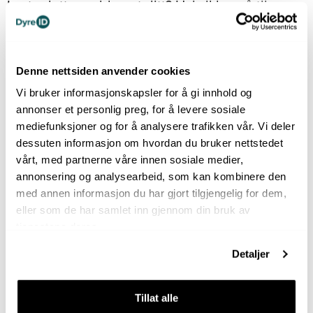
Løste dette problemet ditt? Hvis ikke,
gå til
kontaktskjemaet
.
Tilbake til Hjelpesenter
Denne nettsiden anvender cookies
Vi bruker informasjonskapsler for å gi innhold og
annonser et personlig preg, for å levere sosiale
mediefunksjoner og for å analysere trafikken vår. Vi deler
dessuten informasjon om hvordan du bruker nettstedet
vårt, med partnerne våre innen sosiale medier,
annonsering og analysearbeid, som kan kombinere den
med annen informasjon du har gjort tilgjengelig for dem,
eller som de har samlet inn gjennom din bruk av
tjenestene deres.
Detaljer
Tillat alle