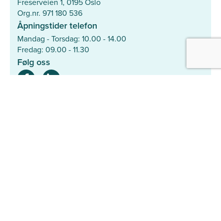
Freserveien 1, 0195 Oslo
Org.nr. 971 180 536
Åpningstider telefon
Mandag - Torsdag: 10.00 - 14.00
Fredag: 09.00 - 11.30
Følg oss
Mer
Hjelpesenter
Søk med ID-nummer
Personvernerklæring
Samarbeidspartnere
Den Norske Veterinærforening
Dyrebeskyttelsen Norge
Smådyrpraktiserende Veterinærers Forening
Norsk Kennel Klub
Med hjerte for hunder på rømmen
Agria Dyreforsikring