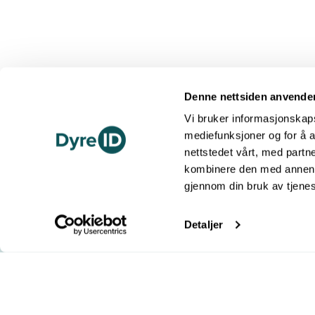
Denne nettsiden anvende
Vi bruker informasjonskapsl
mediefunksjoner og for å a
nettstedet vårt, med part
Kontakt oss
kombinere den med annen in
Telefon 22 99 11 30
gjennom din bruk av tjene
Send melding
Freserveien 1, 0195 Oslo
Org.nr. 971 180 536
Detaljer
Åpningstider telefon
Mandag - Torsdag: 10.00 - 14.00
Fredag: 09.00 - 11.30
Følg oss