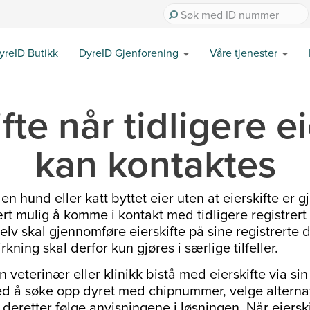
yreID Butikk
DyreID Gjenforening
Våre tjenester
fte når tidligere e
kan kontaktes
r en hund eller katt byttet eier uten at eierskifte er 
ært mulig å komme i kontakt med tidligere registrer
 selv skal gjennomføre eierskifte på sine registrerte d
rkning skal derfor kun gjøres i særlige tilfeller.
an veterinær eller klinikk bistå med eierskifte via s
ved å søke opp dyret med chipnummer, velge alternat
 deretter følge anvisningene i løsningen. Når eierski