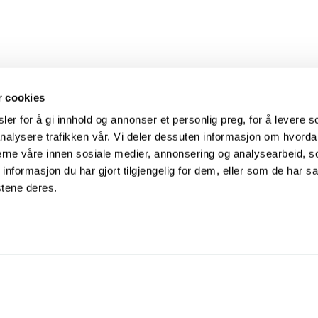
r cookies
er for å gi innhold og annonser et personlig preg, for å levere s
nalysere trafikken vår. Vi deler dessuten informasjon om hvorda
nerne våre innen sosiale medier, annonsering og analysearbeid, 
Mer
formasjon du har gjort tilgjengelig for dem, eller som de har sa
Vi 
Hjelpesenter
kjæl
stene deres.
Søk med ID-nummer
hel
Personvernerklæring
Samarbeidspartnere
Den Norske Veterinærforening
Dyr
Dyrebeskyttelsen Norge
Sav
Smådyrpraktiserende Veterinærers Forening
Pyr
Norsk Kennel Klub
Med hjerte for hunder på rømmen