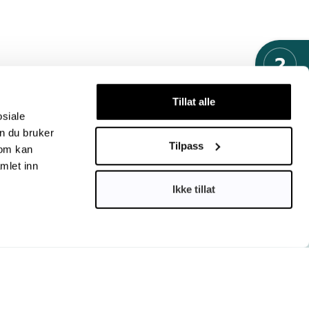
Tillat alle
osiale
n du bruker
Tilpass
som kan
mlet inn
er medlem av Europetnet – det betyr at et
edyr registrert hos DyreID også er søkbart i
Ikke tillat
e Europa.
eIDs nettsteder
net & Funnet
amidion