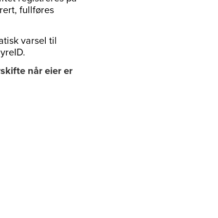
ert, fullføres
isk varsel til
DyreID.
skifte når eier er