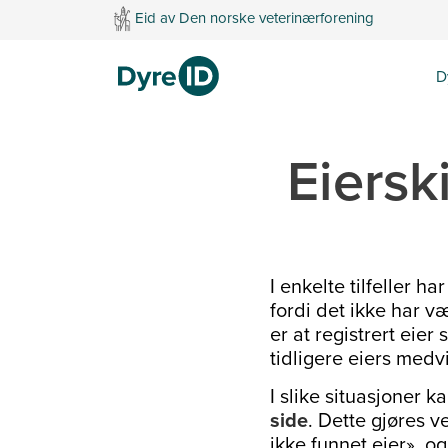
Eid av Den norske veterinærforening
D
Eierski
I enkelte tilfeller ha
fordi det ikke har v
er at registrert eier
tidligere eiers medvi
I slike situasjoner k
side
. Dette gjøres 
ikke funnet eier», og