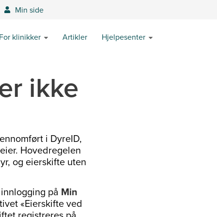
Min side
For klinikker
Artikler
Hjelpesenter
ier ikke
gjennomført i DyreID,
t eier. Hovedregelen
yr, og eierskifte uten
in innlogging på
Min
ivet «Eierskifte ved
ftet registreres på