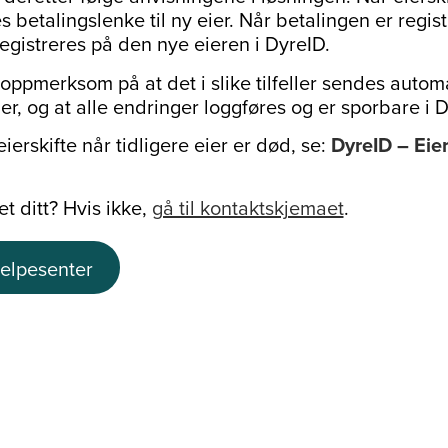
etalingslenke til ny eier. Når betalingen er registr
registreres på den nye eieren i DyreID.
oppmerksom på at det i slike tilfeller sendes automat
eier, og at alle endringer loggføres og er sporbare i 
erskifte når tidligere eier er død, se:
DyreID – Eier
t ditt? Hvis ikke,
gå til kontaktskjemaet
.
jelpesenter