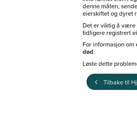
denne måten, sendes b
eierskiftet og dyret 
Det er viktig å være 
tidligere registrert 
For informasjon om ei
død
.
Løste dette probleme
Tilbake til H