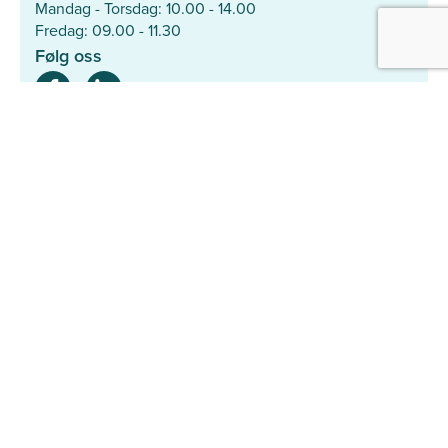
Mandag - Torsdag: 10.00 - 14.00
Fredag: 09.00 - 11.30
Følg oss
Mer
Hjelpesenter
Søk med ID-nummer
Personvernerklæring
Samarbeidspartnere
Den Norske Veterinærforening
Dyrebeskyttelsen Norge
Smådyrpraktiserende Veterinærers Forening
Norsk Kennel Klub
Med hjerte for hunder på rømmen
Agria Dyreforsikring
Vi er medlem av Europetnet – det betyr at et kjæledyr
registrert hos DyreID også er søkbart i hele Europa.