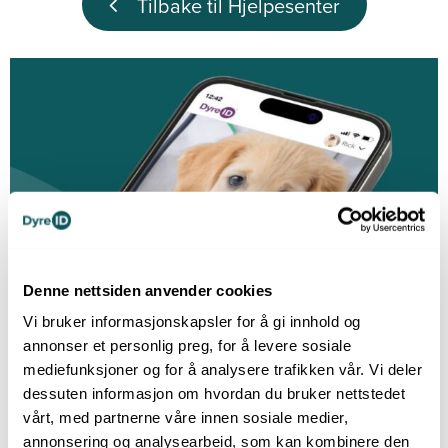
Tilbake til Hjelpesenter
Denne nettsiden anvender cookies
Vi bruker informasjonskapsler for å gi innhold og
annonser et personlig preg, for å levere sosiale
Alt om ditt dyr på ett sted
mediefunksjoner og for å analysere trafikken vår. Vi deler
Last ned DyreID-appen så har du
dessuten informasjon om hvordan du bruker nettstedet
alltid tilgang til helsedata og
vårt, med partnerne våre innen sosiale medier,
nyttig informasjon
annonsering og analysearbeid, som kan kombinere den