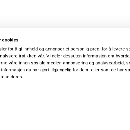
r cookies
er for å gi innhold og annonser et personlig preg, for å levere s
nalysere trafikken vår. Vi deler dessuten informasjon om hvorda
nerne våre innen sosiale medier, annonsering og analysearbeid, 
Mer
formasjon du har gjort tilgjengelig for dem, eller som de har sa
Vi 
Hjelpesenter
kjæl
stene deres.
Søk med ID-nummer
hel
Personvernerklæring
Samarbeidspartnere
Den Norske Veterinærforening
Dyr
Dyrebeskyttelsen Norge
Sav
Smådyrpraktiserende Veterinærers Forening
Pyr
Norsk Kennel Klub
Med hjerte for hunder på rømmen