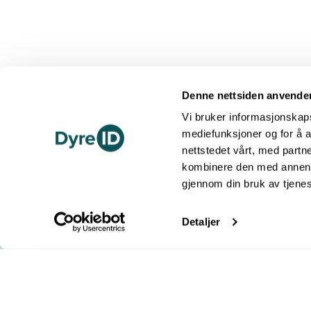
Denne nettsiden anvende
Vi bruker informasjonskapsl
mediefunksjoner og for å a
nettstedet vårt, med part
Kontakt oss
kombinere den med annen in
Telefon 22 99 11 30
gjennom din bruk av tjene
Send melding
Freserveien 1, 0195 Oslo
Org.nr. 971 180 536
Detaljer
Åpningstider telefon
Mandag - Torsdag: 10.00 - 14.00
Fredag: 09.00 - 11.30
Følg oss