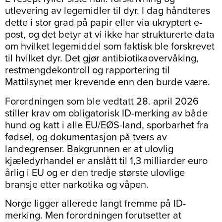
utlevering av legemidler til dyr. I dag håndteres
dette i stor grad på papir eller via ukryptert e-
post, og det betyr at vi ikke har strukturerte data
om hvilket legemiddel som faktisk ble forskrevet
til hvilket dyr. Det gjør antibiotikaovervåking,
restmengdekontroll og rapportering til
Mattilsynet mer krevende enn den burde være.
Forordningen som ble vedtatt 28. april 2026
stiller krav om obligatorisk ID-merking av både
hund og katt i alle EU/EØS-land, sporbarhet fra
fødsel, og dokumentasjon på tvers av
landegrenser. Bakgrunnen er at ulovlig
kjæledyrhandel er anslått til 1,3 milliarder euro
årlig i EU og er den tredje største ulovlige
bransje etter narkotika og våpen.
Norge ligger allerede langt fremme på ID-
merking. Men forordningen forutsetter at