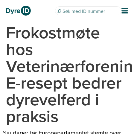
Frokostmøte
hos
Veterinærforenin
E-resept bedrer
dyrevelferd i
praksis
Sju dager før Europaparlamentet stemte over