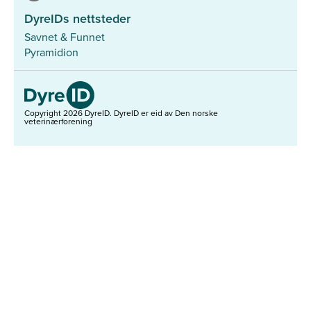
DyreIDs nettsteder
Savnet & Funnet
Pyramidion
Copyright 2026 DyreID.
DyreID er eid av Den norske
veterinærforening