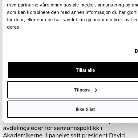
med partnerne våre innen sosiale medier, annonsering og an
som kan kombinere den med annen informasjon du har gjort t
for dem, eller som de har samlet inn gjennom din bruk av tje
Frokostmøtet ble holdt i Forstanderskapssalen
deres.
på Sentralen 21. april 2026, en uke før
Europaparlamentet vedtok forordningen om
dyrevelferd og sporbarhet for hund og katt.
D
Foto: Marcus Dingstad.
Versjon 1 av e-reseptløsningen, kryptert digital
resept til forhåndsvalgt apotek, går i pilot
Tillat alle
sommeren 2026. Versjon 2 med fullverdig e-
resept via Eik rulles ut suksessivt etter hvert som
Tilpass
apotekenes kjedesystemer tilpasses.
Veterinærer beholder samme arbeidsflyt i
journalsystemet gjennom hele overgangen.
Ikke tillat
Frokostmøtet ble ledet av Tone Foss Aspevoll,
avdelingsleder for samfunnspolitikk i
Akademikerne. I panelet satt president David