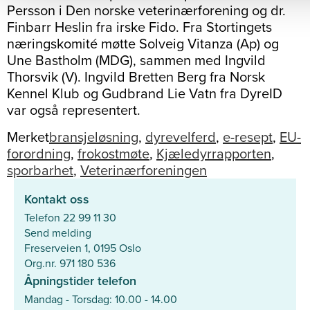
Persson i Den norske veterinærforening og dr.
Finbarr Heslin fra irske Fido. Fra Stortingets
næringskomité møtte Solveig Vitanza (Ap) og
Une Bastholm (MDG), sammen med Ingvild
Thorsvik (V). Ingvild Bretten Berg fra Norsk
Kennel Klub og Gudbrand Lie Vatn fra DyreID
var også representert.
Merket
bransjeløsning
,
dyrevelferd
,
e-resept
,
EU-
forordning
,
frokostmøte
,
Kjæledyrrapporten
,
sporbarhet
,
Veterinærforeningen
Kontakt oss
Telefon 22 99 11 30
Send melding
Freserveien 1, 0195 Oslo
Org.nr. 971 180 536
Åpningstider telefon
Mandag - Torsdag: 10.00 - 14.00