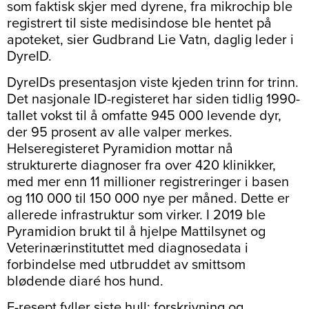
som faktisk skjer med dyrene, fra mikrochip ble
registrert til siste medisindose ble hentet på
apoteket, sier Gudbrand Lie Vatn, daglig leder i
DyreID.
DyreIDs presentasjon viste kjeden trinn for trinn.
Det nasjonale ID-registeret har siden tidlig 1990-
tallet vokst til å omfatte 945 000 levende dyr,
der 95 prosent av alle valper merkes.
Helseregisteret Pyramidion mottar nå
strukturerte diagnoser fra over 420 klinikker,
med mer enn 11 millioner registreringer i basen
og 110 000 til 150 000 nye per måned. Dette er
allerede infrastruktur som virker. I 2019 ble
Pyramidion brukt til å hjelpe Mattilsynet og
Veterinærinstituttet med diagnosedata i
forbindelse med utbruddet av smittsom
blødende diaré hos hund.
E-resept fyller siste hull: forskrivning og