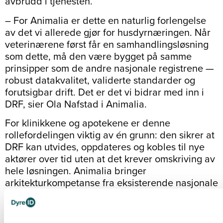
avbrudd i tjenesten.
– For Animalia er dette en naturlig forlengelse
av det vi allerede gjør for husdyrnæringen. Når
veterinærene først får en samhandlingsløsning
som dette, må den være bygget på samme
prinsipper som de andre nasjonale registrene —
robust datakvalitet, validerte standarder og
forutsigbar drift. Det er det vi bidrar med inn i
DRF, sier Ola Nafstad i Animalia.
For klinikkene og apotekene er denne
rollefordelingen viktig av én grunn: den sikrer at
DRF kan utvides, oppdateres og kobles til nye
aktører over tid uten at det krever omskriving av
hele løsningen. Animalia bringer
arkitekturkompetanse fra eksisterende nasjonale
registre inn i en helt ny vertikal — veterinære
legemidler — der mange av kravene fra
humansiden gjelder, men der dyresiden har sine