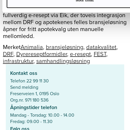
apotek — er i sluttfasen. Animalia og DyreID
arbeider parallelt med å forberede versjon 2,
fullverdig e-resept via Eik, der toveis integrasjon
mellom DRF og apotekenes felles bransjeløsning
åpner for fritt apotekvalg uten manuelle
mellomledd.
Merket
Animalia
,
bransjeløsning
,
datakvalitet
,
DRF
,
Dyrereseptformidler
,
e-resept
,
FEST
,
infrastruktur
,
samhandlingsløsning
Kontakt oss
Telefon 22 99 11 30
Send melding
Freserveien 1, 0195 Oslo
Org.nr. 971 180 536
Åpningstider telefon
Mandag - Torsdag: 10.00 - 14.00
Fredag: 09.00 - 11.30
Følg oss