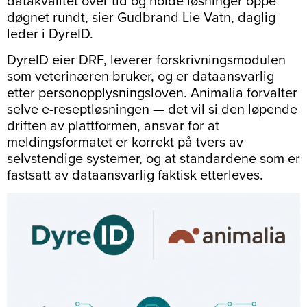
datakvalitet over tid og holde løsninger oppe
døgnet rundt, sier Gudbrand Lie Vatn, daglig
leder i DyreID.
DyreID eier DRF, leverer forskrivningsmodulen
som veterinæren bruker, og er dataansvarlig
etter personopplysningsloven. Animalia forvalter
selve e-reseptløsningen — det vil si den løpende
driften av plattformen, ansvar for at
meldingsformatet er korrekt på tvers av
selvstendige systemer, og at standardene som er
fastsatt av dataansvarlig faktisk etterleves.