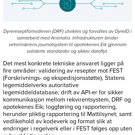
Dyrereseptformidleren (DRF) utvikles og forvaltes av DyreID i
samarbeid med Animalia. Infrastrukturen binder
veterinærens journalsystem til apotekenes Eik gjennom
validerte standarder og sikker dataflyt.
Det mest konkrete tekniske ansvaret ligger på
fire områder: validering av resepter mot FEST
(Forskrivnings- og ekspedisjonsstøtte), Statens
legemiddelverks autoritative
legemiddeldatabase; drift av API-er for sikker
kommunikasjon mellom rekvirentsystem, DRF og
apotekenes Eik; loggføring og rapportering,
herunder pliktig rapportering til Mattilsynet; samt
vedlikehold av kodeverk og format slik at
endringer i regelverk eller i FEST følges opp uten