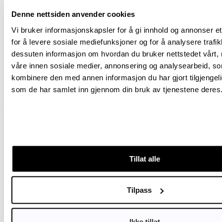
egne særtrekk: produksjonsdyr og kjæledyr i
Denne nettsiden anvender cookies
samme system, godkjenningsfritak, reiterasjon,
andre identifikatorer.
Vi bruker informasjonskapsler for å gi innhold og annonser et
for å levere sosiale mediefunksjoner og for å analysere trafik
Animalia satt også i prosjektgruppen som
dessuten informasjon om hvordan du bruker nettstedet vårt,
spesifiserte løsningen i 2024. Sammen med
våre innen sosiale medier, annonsering og analysearbeid, s
Apotekforeningen, Veterinærforeningen, Difa og
kombinere den med annen informasjon du har gjort tilgjengelig
DyreID definerte gruppen brukerhistorier for
som de har samlet inn gjennom din bruk av tjenestene deres
veterinærsiden, funksjonelle behov for
apoteksiden, tekniske krav til Eik, og
samhandlingsspesifikasjonen mellom DRF og
Eik. Avtaleverket som nå ligger til grunn for
utviklingen — utviklingsavtalen mellom DyreID
og Difa signert tidligere i år, og de tilhørende
Tillat alle
databehandleravtalene — bygger direkte på de
dokumentene.
Tilpass
Utviklingsarbeidet for versjon 1 av DRF — som
leverer kryptert digital resept til forhåndsvalgt
Ikke tillat