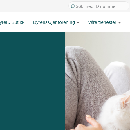
yreID Butikk
DyreID Gjenforening
Våre tjenester