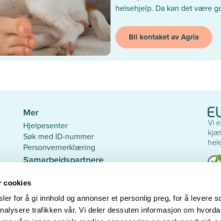
helsehjelp. Da kan det være god
Bli kontaket av Agria
Mer
Vi 
Hjelpesenter
kjæl
Søk med ID-nummer
hel
Personvernerklæring
Samarbeidspartnere
Den Norske Veterinærforening
Dyr
Dyrebeskyttelsen Norge
r cookies
Sav
Smådyrpraktiserende Veterinærers Forening
er for å gi innhold og annonser et personlig preg, for å levere s
Pyr
Norsk Kennel Klub
nalysere trafikken vår. Vi deler dessuten informasjon om hvorda
Med hjerte for hunder på rømmen