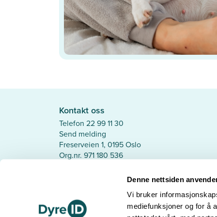
Kontakt oss
Telefon 22 99 11 30
Send melding
Freserveien 1, 0195 Oslo
Org.nr. 971 180 536
Åpningstider telefon
Mandag - Torsdag: 10.00 - 14.00
Denne nettsiden anvende
Fredag: 09.00 - 11.30
Vi bruker informasjonskapsl
Følg oss
mediefunksjoner og for å a