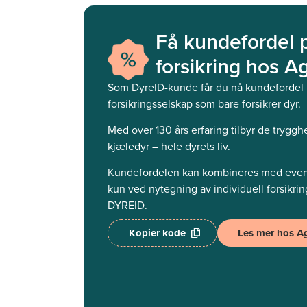
Få kundefordel 
forsikring hos Ag
Som DyreID-kunde får du nå kundefordel 
forsikringsselskap som bare forsikrer dyr.
Med over 130 års erfaring tilbyr de trygghet
kjæledyr – hele dyrets liv.
Kundefordelen kan kombineres med eventu
kun ved nytegning av individuell forsikri
DYREID.
Kopier kode
Les mer hos Ag