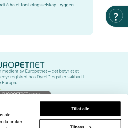
t å ha et forsikringsselskap i ryggen.
er medlem av Europetnet – det betyr at et
edyr registrert hos DyreID også er søkbart i
e Europa.
eIDs nettsteder
Tillat alle
net & Funnet
osiale
amidion
n du bruker
Tilpass