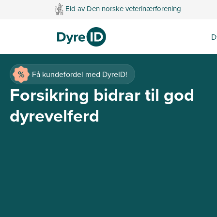
Eid av Den norske veterinærforening
D
Få kundefordel med DyreID!
Forsikring bidrar til god
dyrevelferd