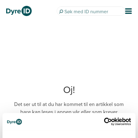
Oj!
Det ser ut til at du har kommet til en artikkel som
bare kan leses i appen vår eller som krever
innlogging.
Last ned DyreID-appen her: