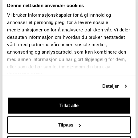
Denne nettsiden anvender cookies
Vi bruker informasjonskapsler for å gi innhold og
annonser et personlig preg, for å levere sosiale
mediefunksjoner og for å analysere trafikken vår. Vi deler
dessuten informasjon om hvordan du bruker nettstedet
vårt, med partnerne våre innen sosiale medier,
annonsering og analysearbeid, som kan kombinere den
med annen informasjon du har gjort tilgjengelig for dem,
eller som de har samlet inn gjennom din bruk av
Kontakt oss
tjenestene deres.
Telefon 22 99 11 30
Send melding
Detaljer
Freserveien 1, 0195 Oslo
Org.nr. 971 180 536
Tillat alle
Åpningstider telefon
Mandag - Torsdag: 10.00 - 14.00
Fredag: 09.00 - 11.30
Tilpass
Følg oss