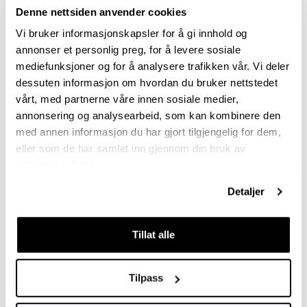
Denne nettsiden anvender cookies
Vi bruker informasjonskapsler for å gi innhold og
annonser et personlig preg, for å levere sosiale
mediefunksjoner og for å analysere trafikken vår. Vi deler
dessuten informasjon om hvordan du bruker nettstedet
vårt, med partnerne våre innen sosiale medier,
annonsering og analysearbeid, som kan kombinere den
med annen informasjon du har gjort tilgjengelig for dem,
eller som de har samlet inn gjennom din bruk av
Kontakt oss
tjenestene deres.
Telefon 22 99 11 30
Send melding
Detaljer
Freserveien 1, 0195 Oslo
Org.nr. 971 180 536
Tillat alle
Åpningstider telefon
Mandag - Torsdag: 10.00 - 14.00
Fredag: 09.00 - 11.30
Tilpass
Følg oss