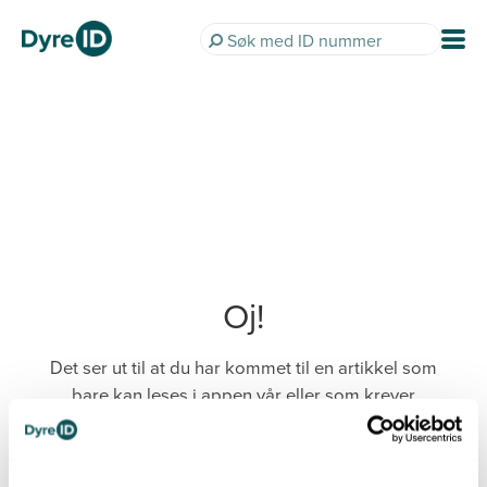
Oj!
Det ser ut til at du har kommet til en artikkel som
bare kan leses i appen vår eller som krever
innlogging.
Last ned DyreID-appen her: