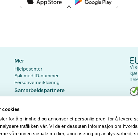
Mer
Vi 
Hjelpesenter
kjæl
Søk med ID-nummer
hel
Personvernerklæring
Samarbeidspartnere
Den Norske Veterinærforening
Dyr
Dyrebeskyttelsen Norge
r cookies
Smådyrpraktiserende Veterinærers Forening
Sav
Norsk Kennel Klub
Pyr
er for å gi innhold og annonser et personlig preg, for å levere s
Med hjerte for hunder på rømmen
nalysere trafikken vår. Vi deler dessuten informasjon om hvorda
Agria Dyreforsikring
nerne våre innen sosiale medier, annonsering og analysearbeid, 