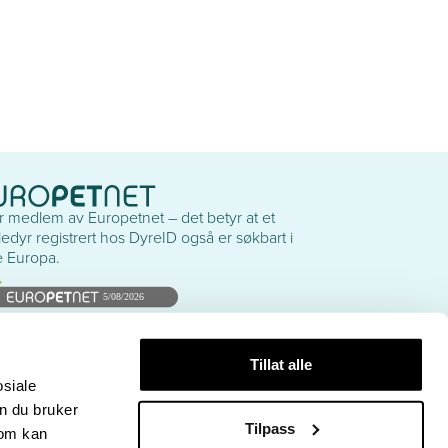
er medlem av Europetnet – det betyr at et
edyr registrert hos DyreID også er søkbart i
e Europa.
eIDs nettsteder
net & Funnet
Tillat alle
amidion
osiale
n du bruker
Tilpass
som kan