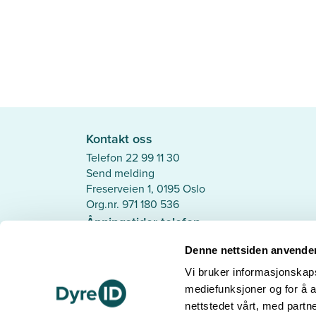
Kontakt oss
Telefon 22 99 11 30
Send melding
Freserveien 1, 0195 Oslo
Org.nr. 971 180 536
Åpningstider telefon
Mandag - Torsdag: 10.00 - 14.00
Denne nettsiden anvende
Fredag: 09.00 - 11.30
Følg oss
Vi bruker informasjonskapsl
mediefunksjoner og for å a
nettstedet vårt, med part